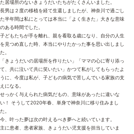
た居場所のないきょうだいたちがたくさんいました。
長男は２度の移植を経て生還しましたが、神奈川で過ごし
た半年間は私にとっては本当に「よく生きた」大きな意味
のある時間でした。
子どもたちが手を離れ、親を看取る歳になり、自分の人生
を見つめ直した時、本当にやりたかった事を思い出しまし
た。
「きょうだいの居場所を作りたい」「ママの心に寄り添っ
て、共に泣いて共に笑いたい」かつて私がしてもらったよ
うに、今度は私が、子どもの病気で苦しんでいる家族の支
えになる。
せっかく与えられた病気だもの、意味があったに違いな
い！ そうして2020年春、単身で神奈川に移り住みまし
た。
今、叶った夢は次の叶えるべき夢へと続いています。
主に患者、患者家族、きょうだい児支援を担当していま